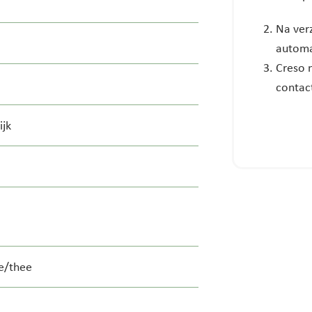
Na ver
automa
Creso n
contact
ijk
ie/thee