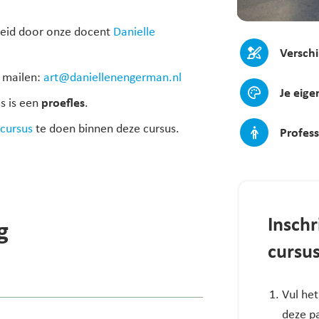
eleid door onze docent
Danielle
Verschi
r mailen:
art@daniellenengerman.nl
Je eige
proefles
s is een
.
ecursus
te doen binnen deze cursus.
Profes
Inschr
g
cursu
Vul het
deze pa