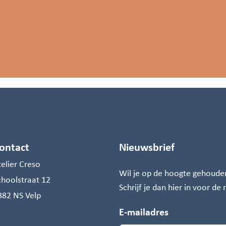
ontact
Nieuwsbrief
telier Creso
Wil je op de hoogte gehoude
choolstraat 12
Schrijf je dan hier in voor de
882 NS Velp
E-mailadres