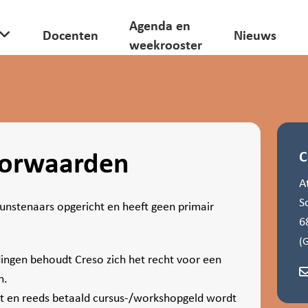
Agenda en
Docenten
Nieuws
weekrooster
orwaarden
C
A
S
kunstenaars opgericht en heeft geen primair
6
(
dingen behoudt Creso zich het recht voor een
n.
icht en reeds betaald cursus-/workshopgeld wordt