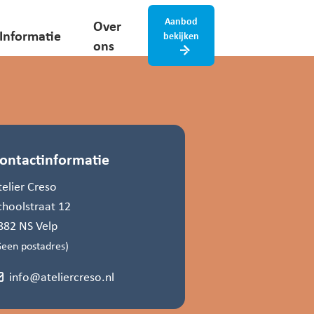
Aanbod
Over
Informatie
bekijken
ons
ontactinformatie
telier Creso
choolstraat 12
882 NS Velp
Geen postadres)
info@ateliercreso.nl