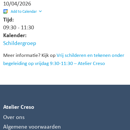
10/04/2026
Add to Calendar
Tijd:
09:30
-
11:30
Kalender:
Schildergroep
Meer informatie? Kijk op
Vrij schilderen en tekenen onder
begeleiding op vrijdag 9:30-11:30 – Atelier Creso
Atelier Creso
Over ons
Algemene voorwaarden