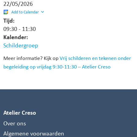
22/05/2026
Add to Calendar
Tijd:
09:30
-
11:30
Kalender:
Schildergroep
Meer informatie? Kijk op
Vrij schilderen en tekenen onder
begeleiding op vrijdag 9:30-11:30 – Atelier Creso
Atelier Creso
Over ons
Algemene voorwaarden