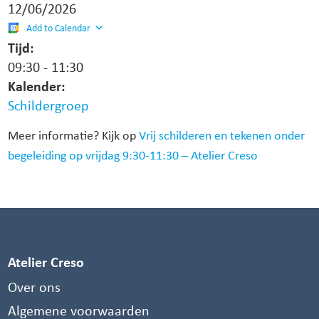
12/06/2026
Add to Calendar
Tijd:
09:30
-
11:30
Kalender:
Schildergroep
Meer informatie? Kijk op
Vrij schilderen en tekenen onder
begeleiding op vrijdag 9:30-11:30 – Atelier Creso
Atelier Creso
Over ons
Algemene voorwaarden