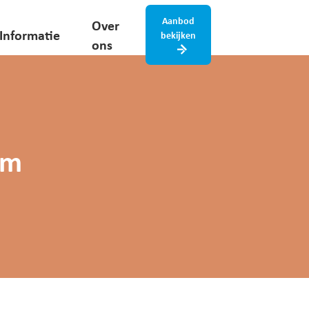
Aanbod
Over
Informatie
bekijken
ons
om