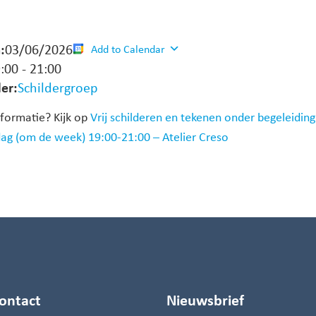
:
03/06/2026
Add to Calendar
:00
-
21:00
er:
Schildergroep
formatie? Kijk op
Vrij schilderen en tekenen onder begeleidin
g (om de week) 19:00-21:00 – Atelier Creso
ontact
Nieuwsbrief