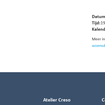
Datum
Tijd:
19
Kalend
Meer in
woensda
Atelier Creso
C