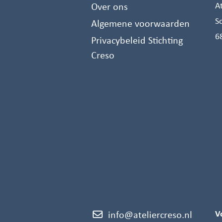
Over ons
A
S
Algemene voorwaarden
6
Privacybeleid Stichting
Creso
V
info@ateliercreso.nl