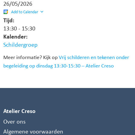
26/05/2026
Add to Calendar
Tijd:
13:30
-
15:30
Kalender:
Schildergroep
Meer informatie? Kijk op
Vrij schilderen en tekenen onder
begeleiding op dinsdag 13:30-15:30 – Atelier Creso
Atelier Creso
Over ons
Algemene voorwaarden