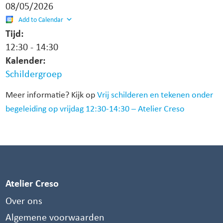
08/05/2026
Add to Calendar
Tijd:
12:30
-
14:30
Kalender:
Schildergroep
Meer informatie? Kijk op
Vrij schilderen en tekenen onder
begeleiding op vrijdag 12:30-14:30 – Atelier Creso
Atelier Creso
Over ons
Algemene voorwaarden