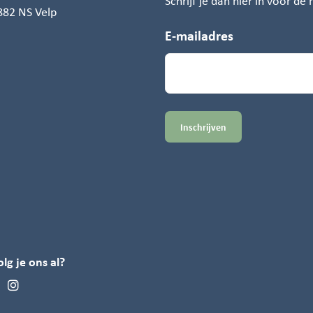
Schrijf je dan hier in voor de
882 NS Velp
E-mailadres
olg je ons al?