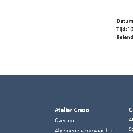
Datum
Tijd:
10
Kalend
Atelier Creso
C
Over ons
A
S
Algemene voorwaarden