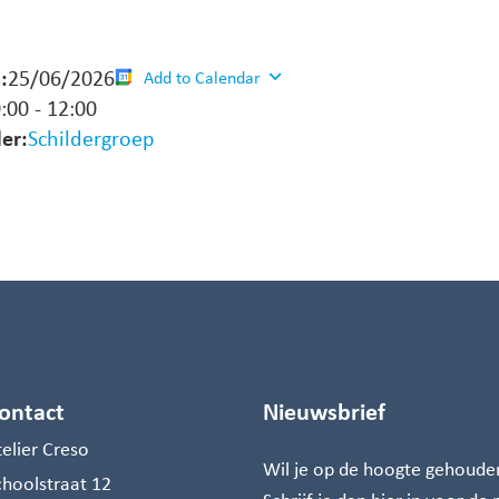
:
25/06/2026
Add to Calendar
:00
-
12:00
er:
Schildergroep
ontact
Nieuwsbrief
telier Creso
Wil je op de hoogte gehoude
choolstraat 12