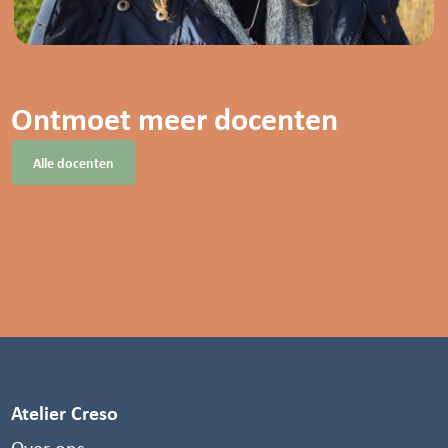
Ontmoet meer docenten
Alle docenten
Erwin Meijer
Ulrich Suberg
Hennie van der Reep
Danielle Nengerman
DOCENT
Atelier Creso
Over ons