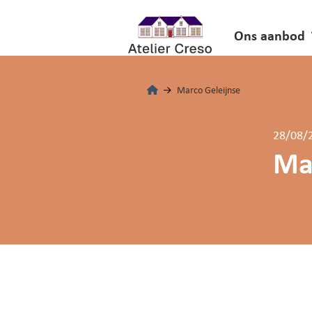
Ons aanbod
Marco Geleijnse
28/08/
Ma