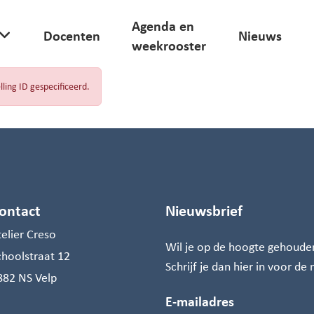
Agenda en
Docenten
Nieuws
weekrooster
lling ID gespecificeerd.
ontact
Nieuwsbrief
telier Creso
Wil je op de hoogte gehoude
choolstraat 12
Schrijf je dan hier in voor de
882 NS Velp
E-mailadres